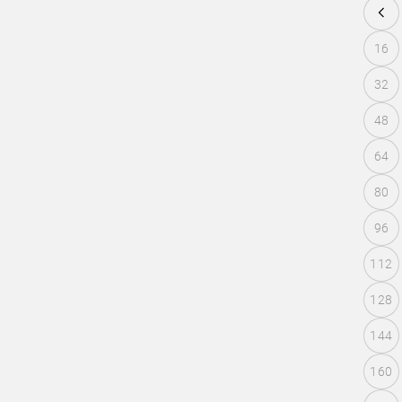
16
32
48
64
80
96
112
128
144
160