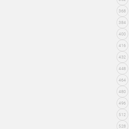
368
384
400
416
432
448
464
480
496
512
528