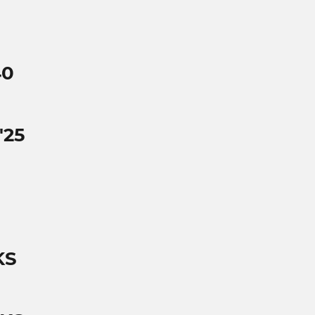
40
'25
KS