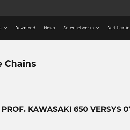
s
Download
News
Sales networks
Certificati
e Chains
T PROF. KAWASAKI 650 VERSYS 0