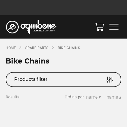
HOME
SPARE PARTS
BIKE CHAINS
Bike Chains
Products filter
name ▾
name ▴
Results
Ordina per