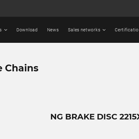
s
Download
News
Sales networks
Certificati
e Chains
NG BRAKE DISC 2215