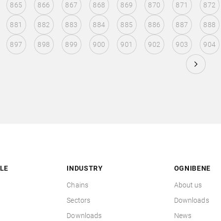
865
866
867
868
869
870
871
872
881
882
883
884
885
886
887
888
897
898
899
900
901
902
903
904
LE
INDUSTRY
OGNIBENE
Chains
About us
Sectors
Downloads
Downloads
News