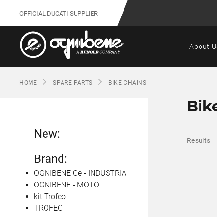
OFFICIAL DUCATI SUPPLIER
About U
HOME
SPARE PARTS
BIKE CHAINS
Bik
New:
Results
Brand:
OGNIBENE Oe - INDUSTRIA
OGNIBENE - MOTO
kit Trofeo
TROFEO