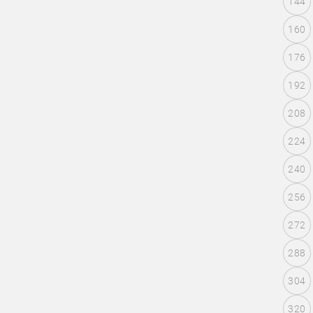
144
160
176
192
208
224
240
256
272
288
304
320