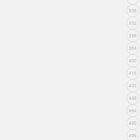
336
352
368
384
400
416
432
448
464
480
496