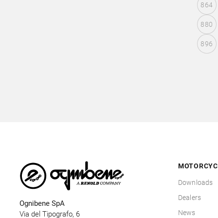
864
880
896
MOTORCYC
Downloads
Dealers
Ognibene SpA
News
Via del Tipografo, 6