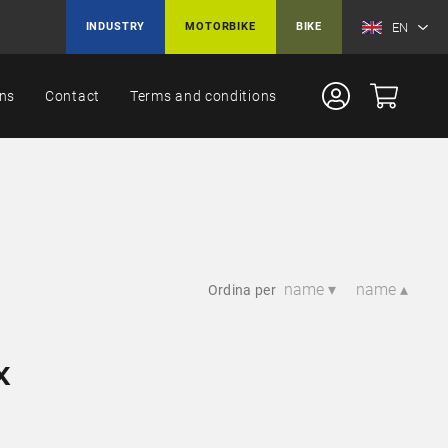
EN
INDUSTRY
MOTORBIKE
BIKE
ons
Contact
Terms and conditions
name ▾
name ▴
Ordina per
X