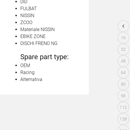
DID
FULBAT
NISSIN
ZCOO
Materiale NISSIN
EBIKE ZONE
16
DISCHI FRENO NG
32
Spare part type:
48
OEM
Racing
64
Alternativa
80
96
112
128