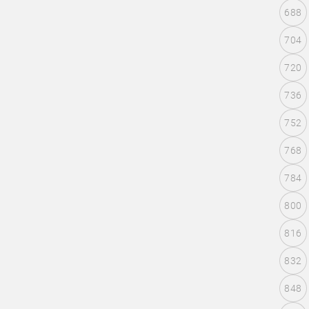
688
704
720
736
752
768
784
800
816
832
848