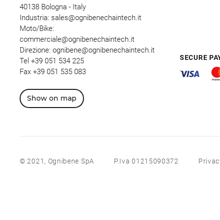
40138 Bologna - Italy
Industria:
sales@ognibenechaintech.it
Moto/Bike:
commerciale@ognibenechaintech.it
Direzione:
ognibene@ognibenechaintech.it
SECURE P
Tel
+39 051 534 225
Fax +39 051 535 083
Show on map
© 2021, Ognibene SpA
P.Iva 01215090372
Privac