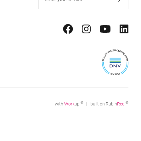
®
®
|
with
Work
up
built on Rubin
Red