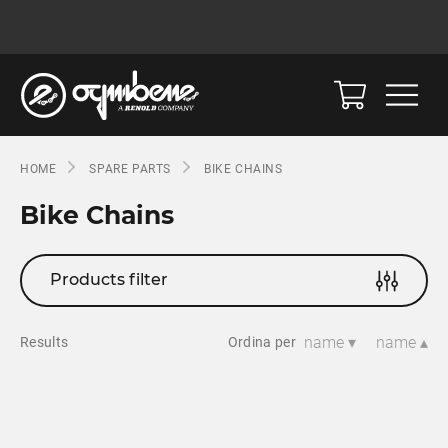
HOME
SPARE PARTS
BIKE CHAINS
Bike Chains
Products filter
name ▾
name ▴
Results
Ordina per