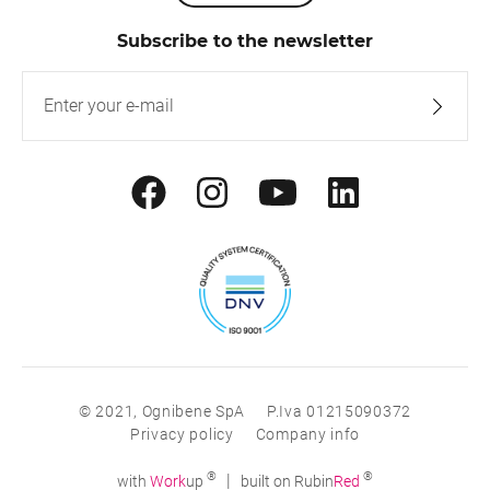
Subscribe to the newsletter
© 2021, Ognibene SpA
P.Iva 01215090372
Privacy policy
Company info
®
®
|
with
Work
up
built on Rubin
Red