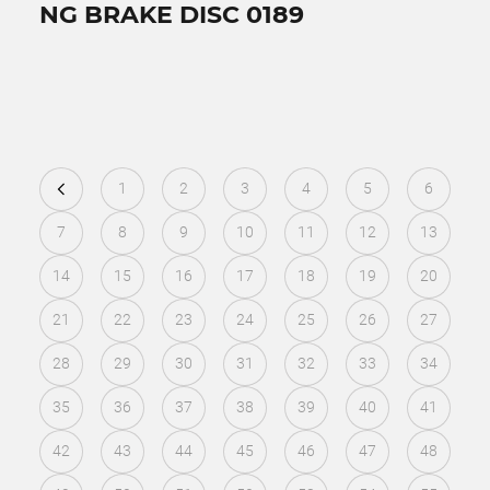
NG BRAKE DISC 0189
1
2
3
4
5
6
7
8
9
10
11
12
13
14
15
16
17
18
19
20
21
22
23
24
25
26
27
28
29
30
31
32
33
34
35
36
37
38
39
40
41
42
43
44
45
46
47
48