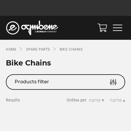
HOME
SPARE PARTS
BIKE CHAINS
Bike Chains
Products filter
name ▾
name ▴
Results
Ordina per