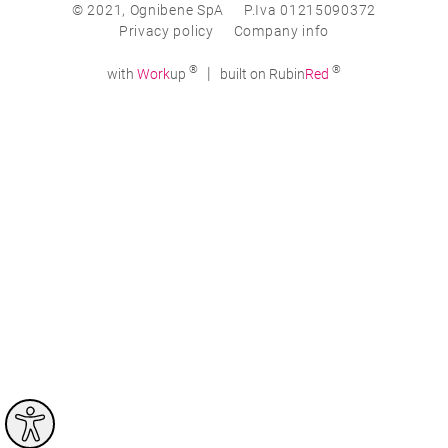
© 2021, Ognibene SpA
P.Iva 01215090372
Privacy policy
Company info
®
®
|
with
Work
up
built on Rubin
Red