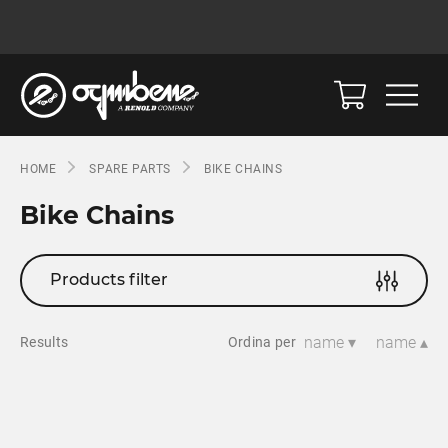
HOME
SPARE PARTS
BIKE CHAINS
Bike Chains
Products filter
name ▾
name ▴
Results
Ordina per