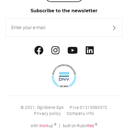
Subscribe to the newsletter
© 2021, Ognibene SpA
P.Iva 01215090372
Privacy policy
Company info
®
®
|
with
Work
up
built on Rubin
Red