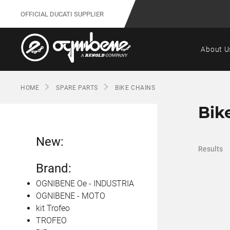
OFFICIAL DUCATI SUPPLIER
About U
HOME
SPARE PARTS
BIKE CHAINS
Bik
New:
Results
Brand:
OGNIBENE Oe - INDUSTRIA
OGNIBENE - MOTO
kit Trofeo
TROFEO