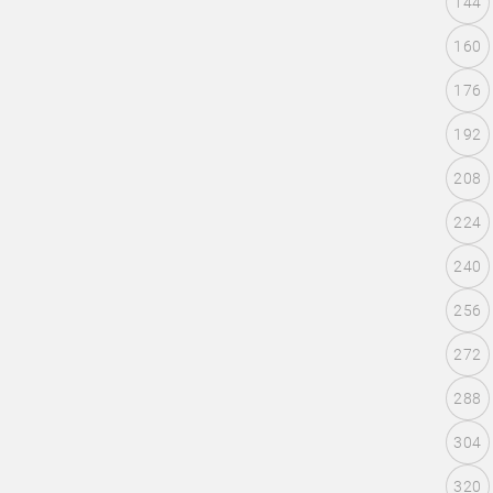
144
160
176
192
208
224
240
256
272
288
304
320