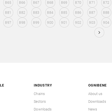
865
866
867
868
869
870
871
872
881
882
883
884
885
886
887
888
897
898
899
900
901
902
903
904
LE
INDUSTRY
OGNIBENE
Chains
About us
Sectors
Downloads
Downloads
News