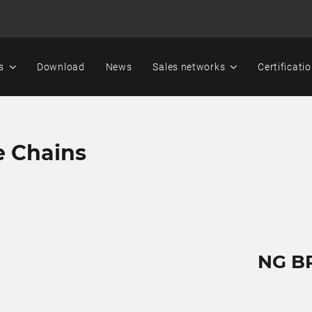
s
Download
News
Sales networks
Certificati
e Chains
NG B