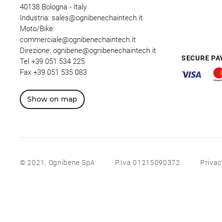
40138 Bologna - Italy
Industria:
sales@ognibenechaintech.it
Moto/Bike:
commerciale@ognibenechaintech.it
Direzione:
ognibene@ognibenechaintech.it
SECURE P
Tel
+39 051 534 225
Fax +39 051 535 083
Show on map
© 2021, Ognibene SpA
P.Iva 01215090372
Privac