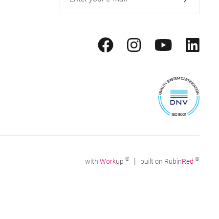
®
®
|
with
Work
up
built on Rubin
Red