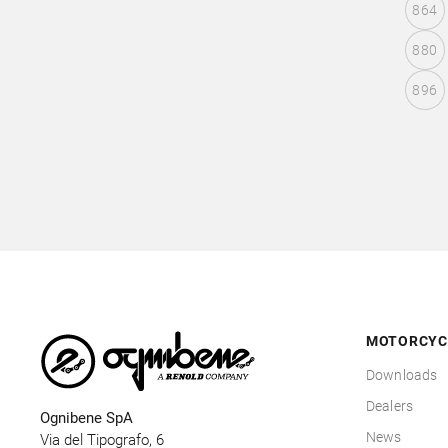
864
880
896
MOTORCYC
Downloads
Dealers
Ognibene SpA
News
Via del Tipografo, 6