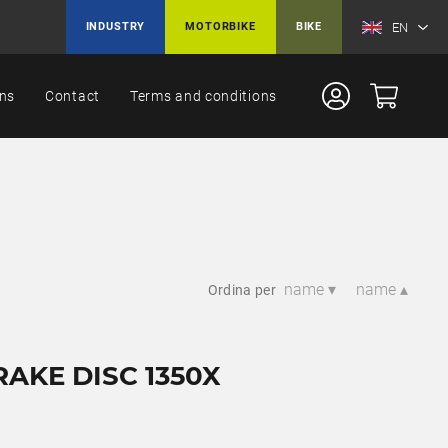
EN
INDUSTRY
MOTORBIKE
BIKE
ons
Contact
Terms and conditions
name ▾
name ▴
Ordina per
RAKE DISC 1350X