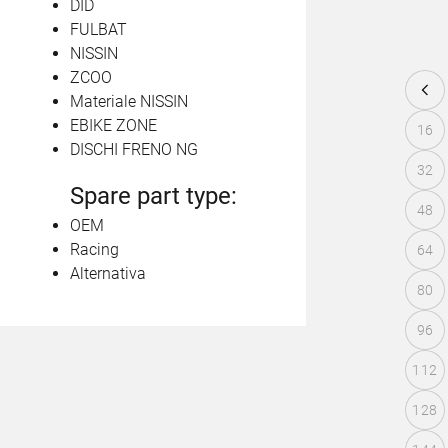
DID
FULBAT
NISSIN
ZCOO
Materiale NISSIN
EBIKE ZONE
16
DISCHI FRENO NG
32
Spare part type:
48
OEM
Racing
64
Alternativa
80
96
112
128