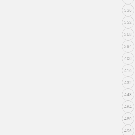
336
352
368
384
400
416
432
448
464
480
496