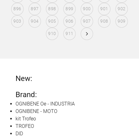
896
897
898
899
900
901
902
903
904
905
906
907
908
909
910
911
New:
Brand:
OGNIBENE Oe - INDUSTRIA
OGNIBENE - MOTO
kit Trofeo
TROFEO
DID