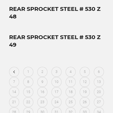
REAR SPROCKET STEEL # 530 Z
48
REAR SPROCKET STEEL # 530 Z
49
1
2
3
4
5
6
7
8
9
10
11
12
13
14
15
16
17
18
19
20
21
22
23
24
25
26
27
28
29
30
31
32
33
34