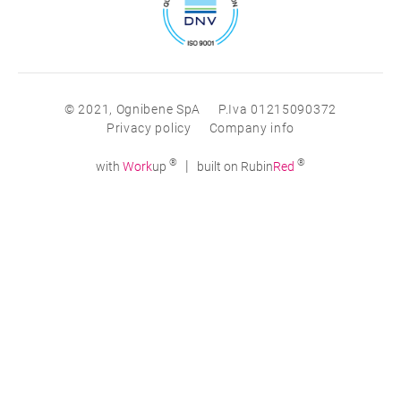
© 2021, Ognibene SpA
P.Iva 01215090372
Privacy policy
Company info
®
®
|
with
Work
up
built on Rubin
Red