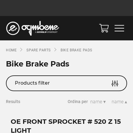
HOME
SPARE PARTS
BIKE BRAKE PADS
Bike Brake Pads
Products filter
name ▾
name ▴
Results
Ordina per
OE FRONT SPROCKET # 520 Z 15
LIGHT