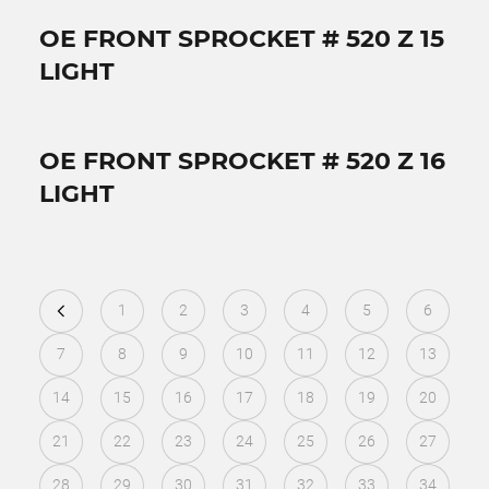
OE FRONT SPROCKET # 520 Z 15
LIGHT
OE FRONT SPROCKET # 520 Z 16
LIGHT
1
2
3
4
5
6
7
8
9
10
11
12
13
14
15
16
17
18
19
20
21
22
23
24
25
26
27
28
29
30
31
32
33
34