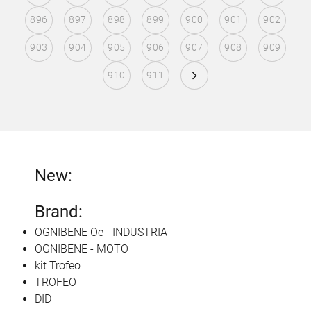
896
897
898
899
900
901
902
903
904
905
906
907
908
909
910
911
New:
Brand:
OGNIBENE Oe - INDUSTRIA
OGNIBENE - MOTO
kit Trofeo
TROFEO
DID