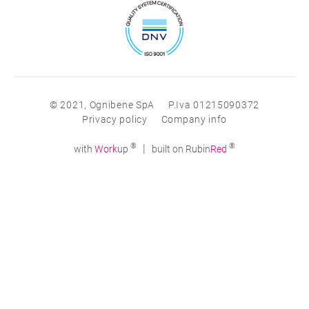
© 2021, Ognibene SpA
P.Iva 01215090372
Privacy policy
Company info
®
®
|
with
Work
up
built on Rubin
Red