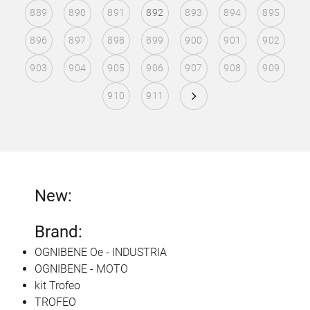
889
890
891
892
893
894
895
896
897
898
899
900
901
902
903
904
905
906
907
908
909
910
911
New:
Brand:
OGNIBENE Oe - INDUSTRIA
OGNIBENE - MOTO
kit Trofeo
TROFEO