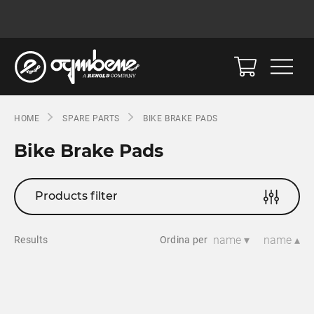
HOME
SPARE PARTS
BIKE BRAKE PADS
Bike Brake Pads
Products filter
name ▾
name ▴
Results
Ordina per