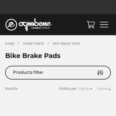
HOME
SPARE PARTS
BIKE BRAKE PADS
Bike Brake Pads
Products filter
name ▾
name ▴
Results
Ordina per