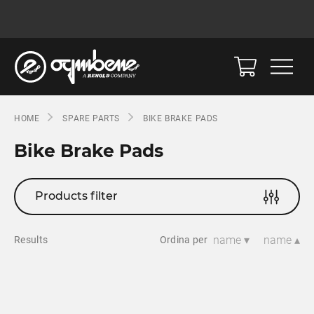
HOME
SPARE PARTS
BIKE BRAKE PADS
Bike Brake Pads
Products filter
name ▾
name ▴
Results
Ordina per