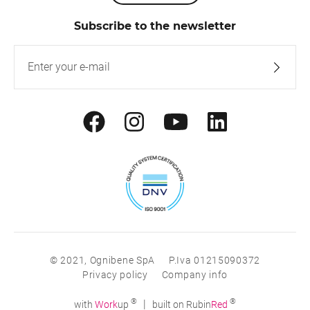
Subscribe to the newsletter
© 2021, Ognibene SpA
P.Iva 01215090372
Privacy policy
Company info
®
®
|
with
Work
up
built on Rubin
Red