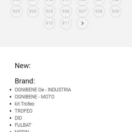
903
904
905
906
907
908
909
910
911
New:
Brand:
OGNIBENE Oe - INDUSTRIA
OGNIBENE - MOTO
kit Trofeo
TROFEO
DID
FULBAT