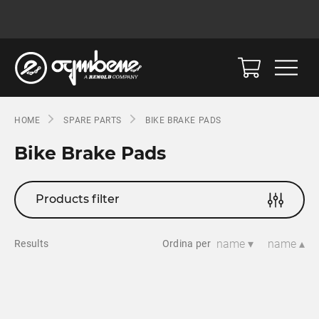
HOME
SPARE PARTS
BIKE BRAKE PADS
Bike Brake Pads
Products filter
name ▾
name ▴
Results
Ordina per