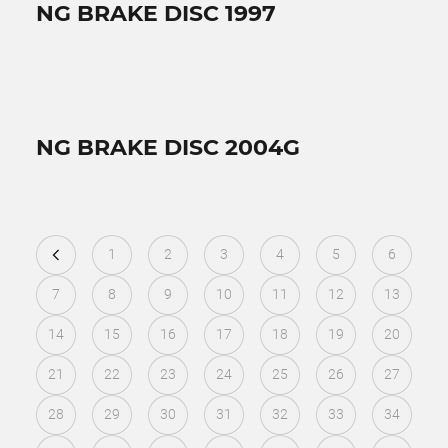
NG BRAKE DISC 1997
NG BRAKE DISC 2004G
1
2
3
4
5
6
7
8
9
10
11
12
13
14
15
16
17
18
19
20
21
22
23
24
25
26
27
28
29
30
31
32
33
34