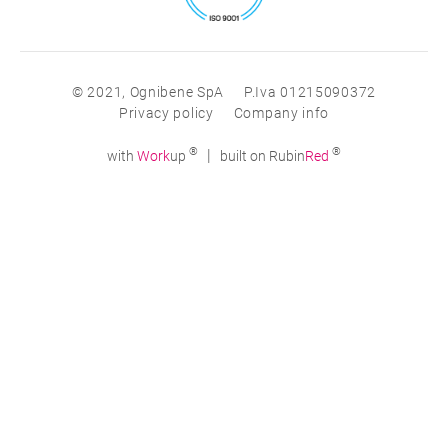
© 2021, Ognibene SpA
P.Iva 01215090372
Privacy policy
Company info
®
®
|
with
Work
up
built on Rubin
Red