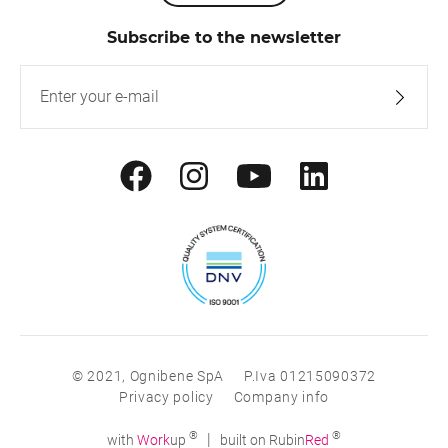
Subscribe to the newsletter
© 2021, Ognibene SpA
P.Iva 01215090372
Privacy policy
Company info
®
®
|
with
Work
up
built on Rubin
Red