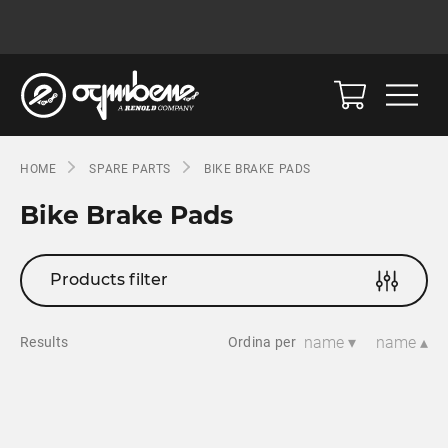
HOME
SPARE PARTS
BIKE BRAKE PADS
Bike Brake Pads
Products filter
name ▾
name ▴
Results
Ordina per