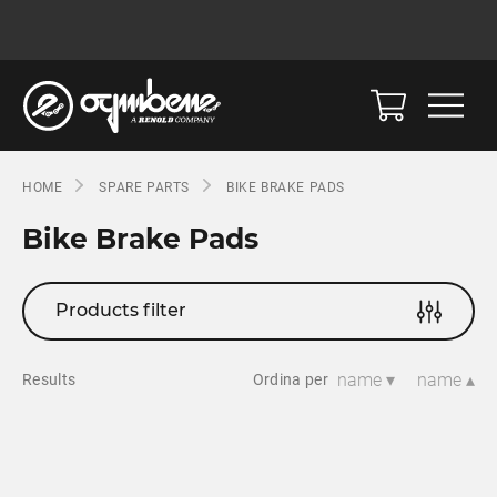
HOME
SPARE PARTS
BIKE BRAKE PADS
Bike Brake Pads
Products filter
name ▾
name ▴
Results
Ordina per