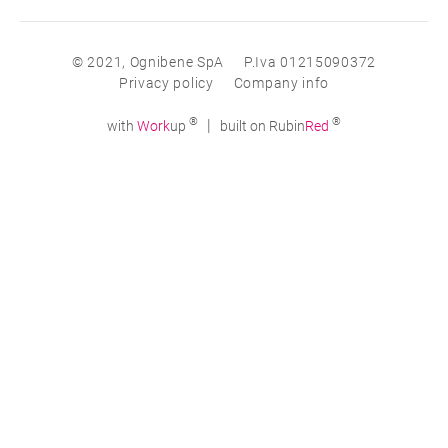
© 2021, Ognibene SpA
P.Iva 01215090372
Privacy policy
Company info
®
®
|
with
Work
up
built on Rubin
Red