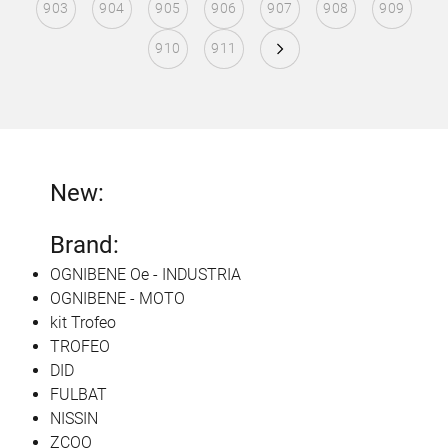
903
904
905
906
907
908
909
910
911
New:
Brand:
OGNIBENE Oe - INDUSTRIA
OGNIBENE - MOTO
kit Trofeo
TROFEO
DID
FULBAT
NISSIN
ZCOO