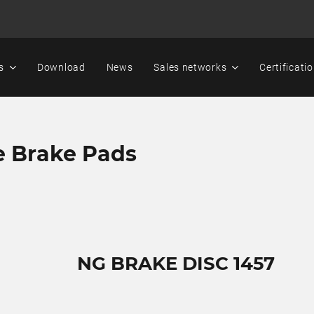
s
Download
News
Sales networks
Certificati
e Brake Pads
NG BRAKE DISC 1457