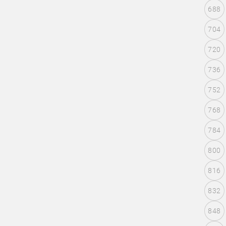
688
704
720
736
752
768
784
800
816
832
848