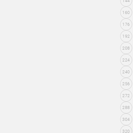
144
160
176
192
208
224
240
256
272
288
304
320