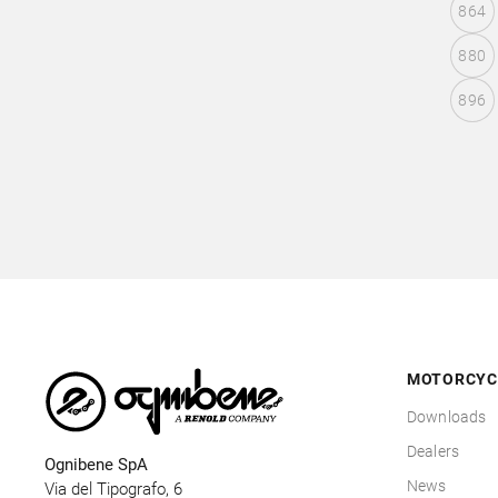
864
880
896
MOTORCYC
Downloads
Dealers
Ognibene SpA
News
Via del Tipografo, 6