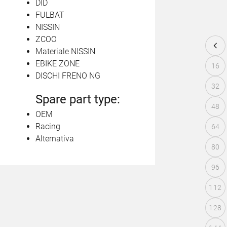
DID
FULBAT
NISSIN
ZCOO
Materiale NISSIN
EBIKE ZONE
16
DISCHI FRENO NG
32
Spare part type:
48
OEM
Racing
64
Alternativa
80
96
112
128