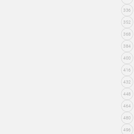
336
352
368
384
400
416
432
448
464
480
496