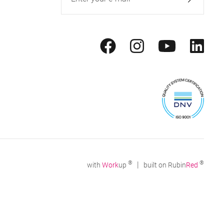
®
®
|
with
Work
up
built on Rubin
Red