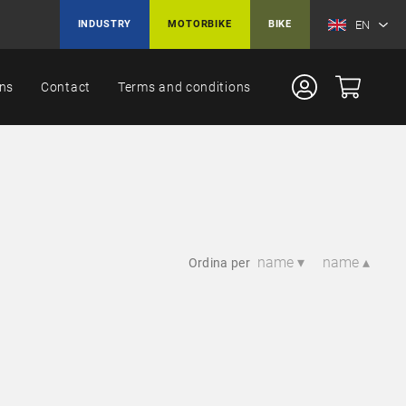
EN
INDUSTRY
MOTORBIKE
BIKE
ons
Contact
Terms and conditions
name ▾
name ▴
Ordina per