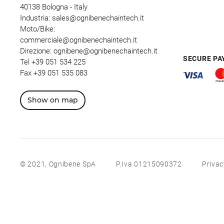
40138 Bologna - Italy
Industria:
sales@ognibenechaintech.it
Moto/Bike:
commerciale@ognibenechaintech.it
Direzione:
ognibene@ognibenechaintech.it
SECURE P
Tel
+39 051 534 225
Fax +39 051 535 083
Show on map
© 2021, Ognibene SpA
P.Iva 01215090372
Privac