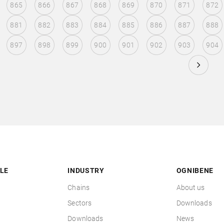
865
866
867
868
869
870
871
872
881
882
883
884
885
886
887
888
897
898
899
900
901
902
903
904
LE
INDUSTRY
OGNIBENE
Chains
About us
Sectors
Downloads
Downloads
News