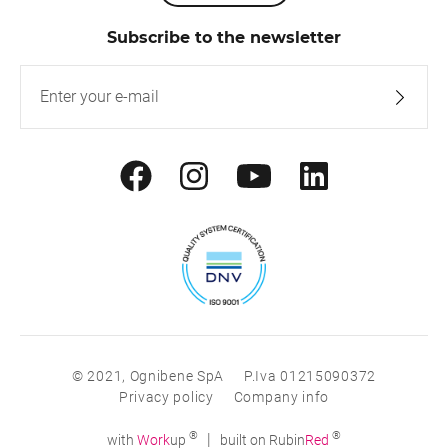
Subscribe to the newsletter
© 2021, Ognibene SpA
P.Iva 01215090372
Privacy policy
Company info
®
®
|
with
Work
up
built on Rubin
Red