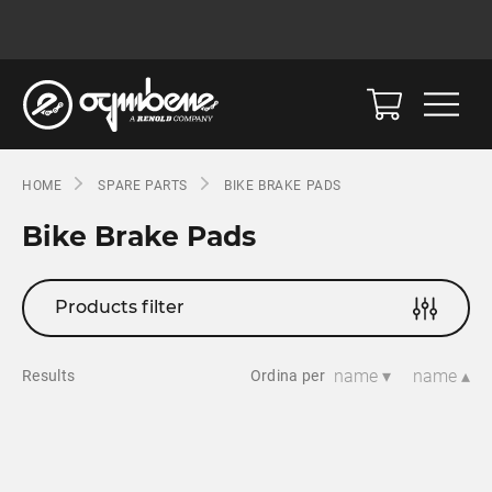
HOME
SPARE PARTS
BIKE BRAKE PADS
Bike Brake Pads
Products filter
name ▾
name ▴
Results
Ordina per