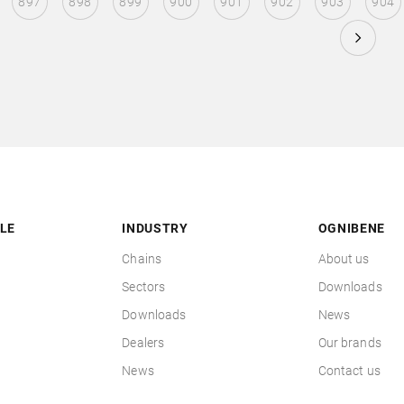
897
898
899
900
901
902
903
904
LE
INDUSTRY
OGNIBENE
Chains
About us
Sectors
Downloads
Downloads
News
Dealers
Our brands
News
Contact us