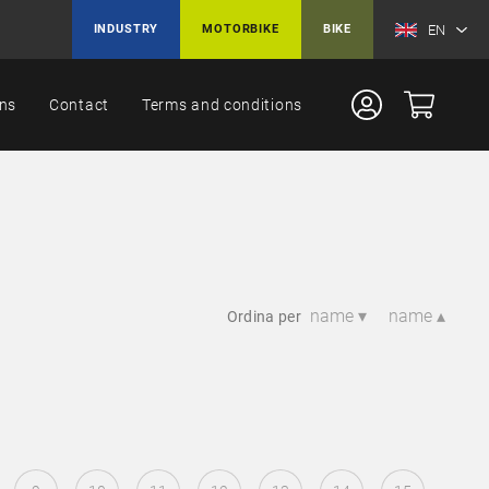
EN
INDUSTRY
MOTORBIKE
BIKE
ons
Contact
Terms and conditions
name ▾
name ▴
Ordina per