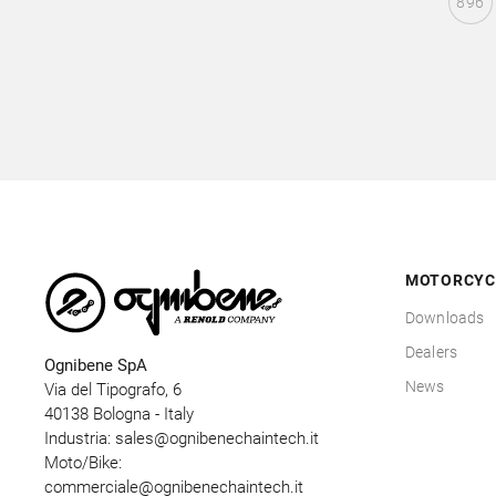
896
MOTORCYC
Downloads
Dealers
Ognibene SpA
News
Via del Tipografo, 6
40138 Bologna - Italy
Industria:
sales@ognibenechaintech.it
Moto/Bike:
commerciale@ognibenechaintech.it