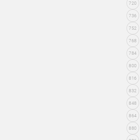
720
736
752
768
784
800
816
832
848
864
880