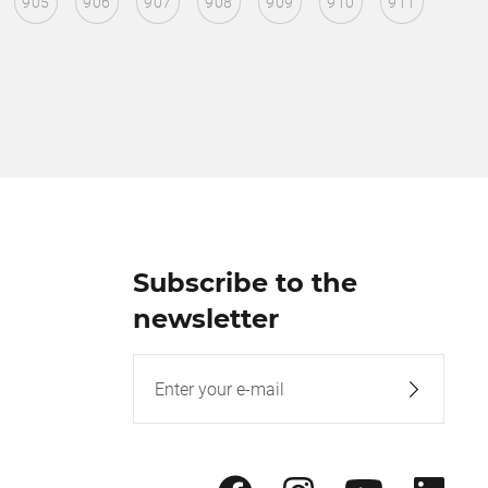
905
906
907
908
909
910
911
Subscribe to the
newsletter