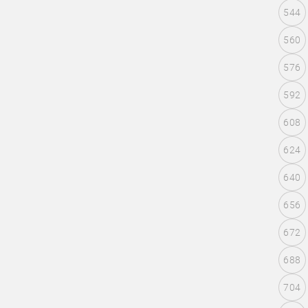
544
560
576
592
608
624
640
656
672
688
704