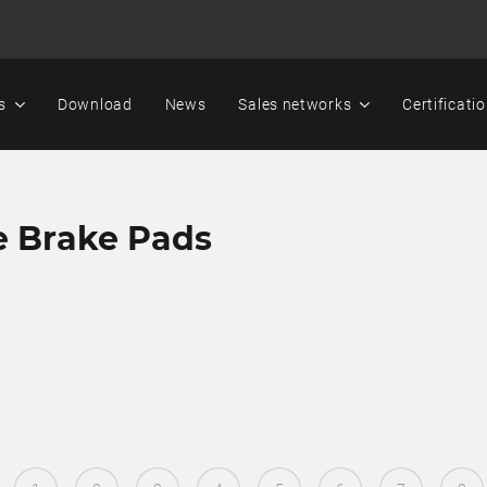
s
Download
News
Sales networks
Certificati
e Brake Pads