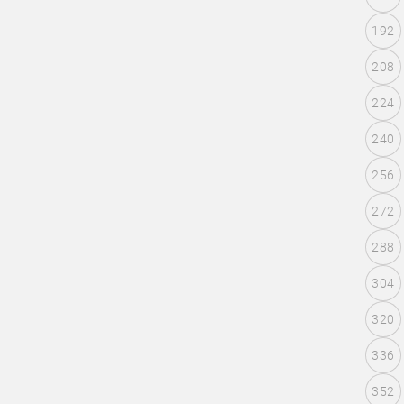
192
208
224
240
256
272
288
304
320
336
352