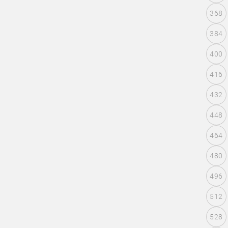
368
384
400
416
432
448
464
480
496
512
528