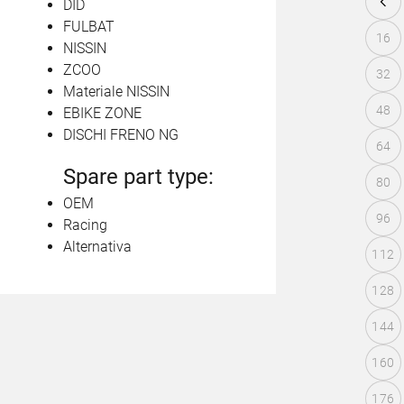
DID
FULBAT
16
NISSIN
ZCOO
32
Materiale NISSIN
48
EBIKE ZONE
DISCHI FRENO NG
64
Spare part type:
80
OEM
96
Racing
Alternativa
112
128
144
160
176