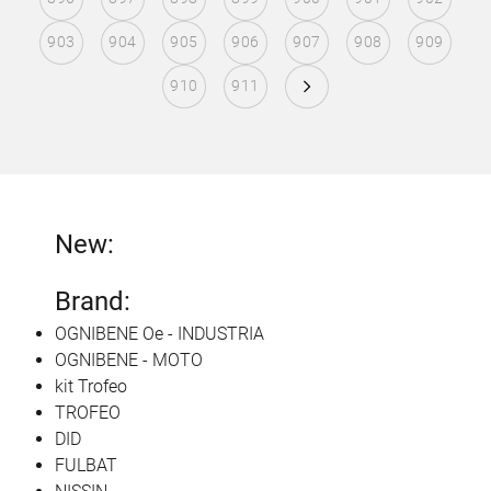
903
904
905
906
907
908
909
910
911
New:
Brand:
OGNIBENE Oe - INDUSTRIA
OGNIBENE - MOTO
kit Trofeo
TROFEO
DID
FULBAT