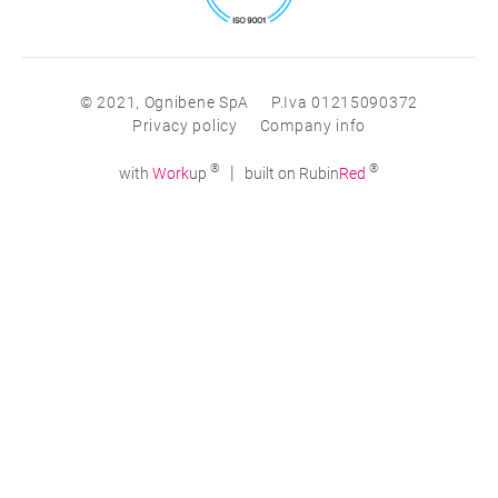
© 2021, Ognibene SpA
P.Iva 01215090372
Privacy policy
Company info
®
®
|
with
Work
up
built on Rubin
Red