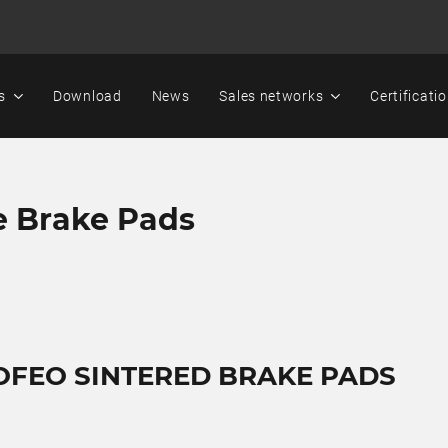
s
Download
News
Sales networks
Certificati
e Brake Pads
OFEO SINTERED BRAKE PADS