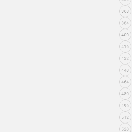
368
384
400
416
432
448
464
480
496
512
528