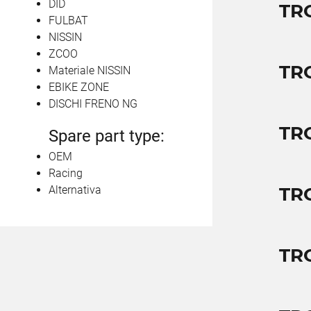
DID
TR
FULBAT
NISSIN
ZCOO
TR
Materiale NISSIN
EBIKE ZONE
DISCHI FRENO NG
TR
Spare part type:
OEM
Racing
Alternativa
TR
TR