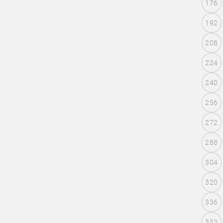
176
192
208
224
240
256
272
288
304
320
336
352