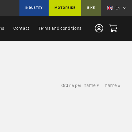
EN
INDUSTRY
MOTORBIKE
BIKE
ons
Contact
Terms and conditions
name ▾
name ▴
Ordina per