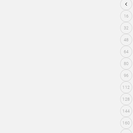
16
32
48
64
80
96
112
128
144
160