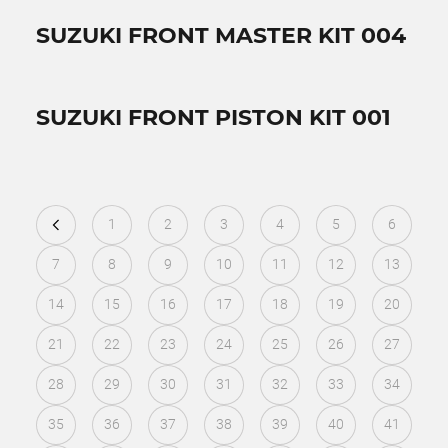
SUZUKI FRONT MASTER KIT 004
SUZUKI FRONT PISTON KIT 001
1
2
3
4
5
6
7
8
9
10
11
12
13
14
15
16
17
18
19
20
21
22
23
24
25
26
27
28
29
30
31
32
33
34
35
36
37
38
39
40
41