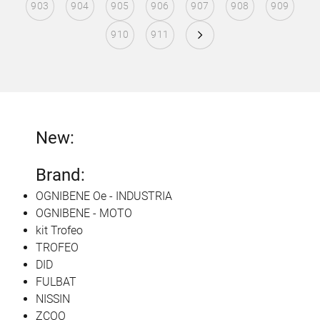
903
904
905
906
907
908
909
910
911
New:
Brand:
OGNIBENE Oe - INDUSTRIA
OGNIBENE - MOTO
kit Trofeo
TROFEO
DID
FULBAT
NISSIN
ZCOO