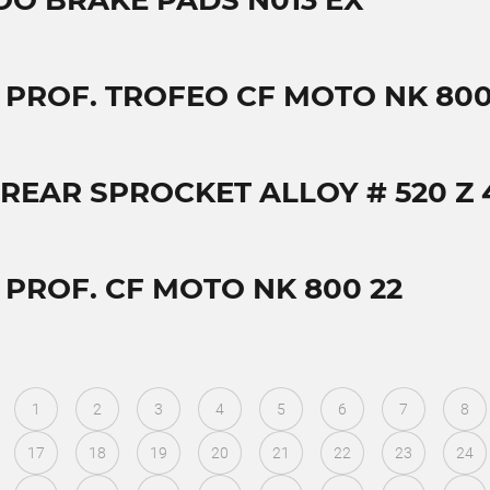
OO BRAKE PADS N013 EX
T PROF. TROFEO CF MOTO NK 800
 REAR SPROCKET ALLOY # 520 Z 
 PROF. CF MOTO NK 800 22
1
2
3
4
5
6
7
8
17
18
19
20
21
22
23
24