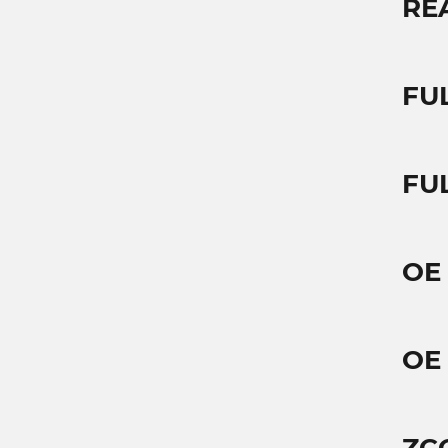
RE
FU
FU
OE
OE