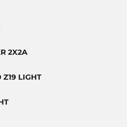
A
ER 2X2A
 Z19 LIGHT
HT