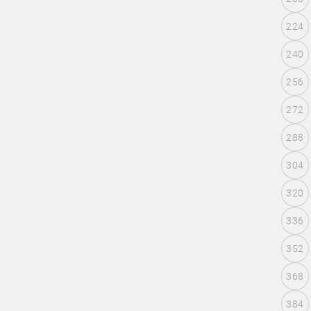
224
240
256
272
288
304
320
336
352
368
384