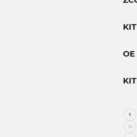
ZC
KI
OE
KIT
16