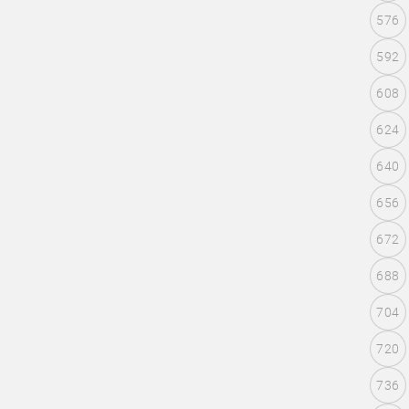
576
592
608
624
640
656
672
688
704
720
736