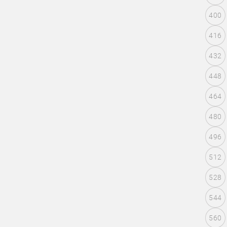
400
416
432
448
464
480
496
512
528
544
560