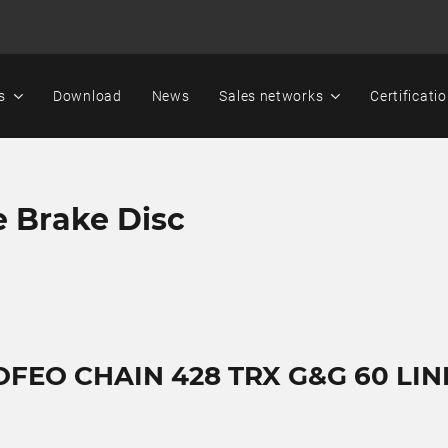
s
Download
News
Sales networks
Certificati
e Brake Disc
OFEO CHAIN 428 TRX G&G 60 LIN