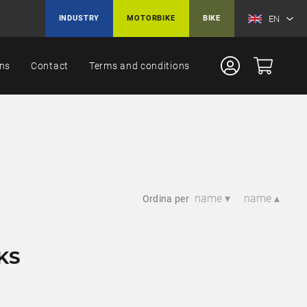
EN
INDUSTRY
MOTORBIKE
BIKE
ons
Contact
Terms and conditions
name ▾
name ▴
Ordina per
KS