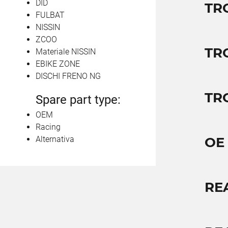
DID
TR
FULBAT
NISSIN
ZCOO
TR
Materiale NISSIN
EBIKE ZONE
DISCHI FRENO NG
TR
Spare part type:
OEM
Racing
Alternativa
OE
RE