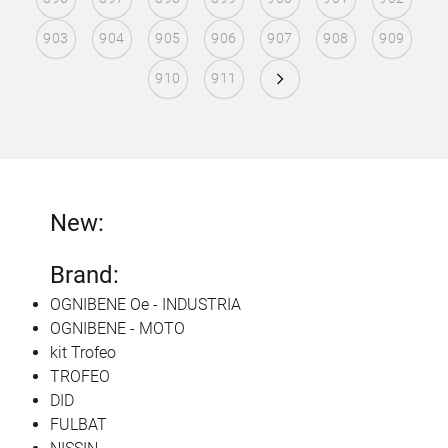
903
904
905
906
907
908
909
910
911
New:
Brand:
OGNIBENE Oe - INDUSTRIA
OGNIBENE - MOTO
kit Trofeo
TROFEO
DID
FULBAT