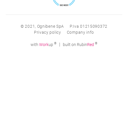
© 2021, Ognibene SpA
P.Iva 01215090372
Privacy policy
Company info
®
®
|
with
Work
up
built on Rubin
Red