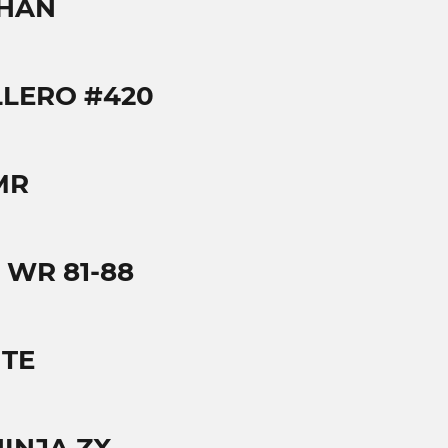
THAN
LLERO #420
MR
 WR 81-88
 TE