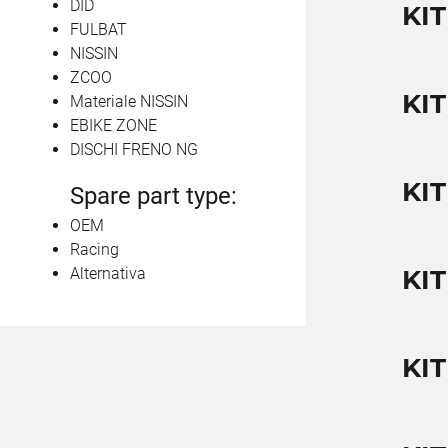
DID
KI
FULBAT
NISSIN
ZCOO
KIT
Materiale NISSIN
EBIKE ZONE
DISCHI FRENO NG
KI
Spare part type:
OEM
Racing
Alternativa
KI
KI