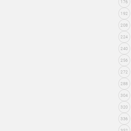
176
192
208
224
240
256
272
288
304
320
336
352