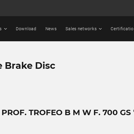
s
Download
News
Sales networks
Certificati
e Brake Disc
 PROF. TROFEO B M W F. 700 GS '