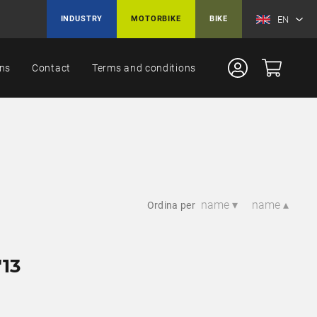
EN
INDUSTRY
MOTORBIKE
BIKE
ons
Contact
Terms and conditions
name ▾
name ▴
Ordina per
13