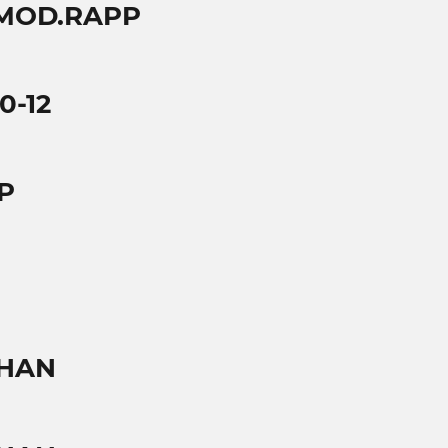
 MOD.RAPP
0-12
P
THAN