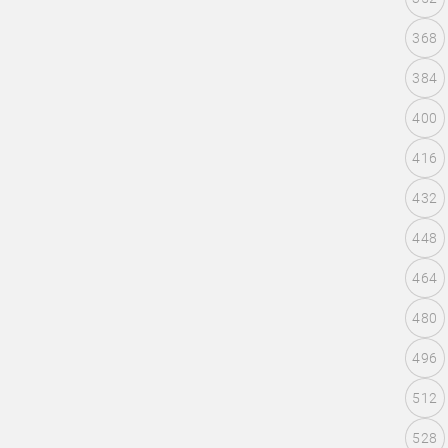
368
384
400
416
432
448
464
480
496
512
528