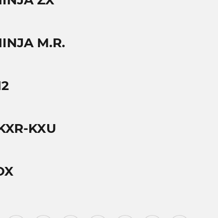
NINJA ZX
INJA M.R.
H2
 KXR-KXU
OX