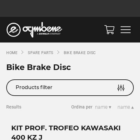
HOME
SPARE PARTS
BIKE BRAKE DISC
Bike Brake Disc
Products filter
name ▾
name ▴
Results
Ordina per
KIT PROF. TROFEO KAWASAKI
400 KZ J