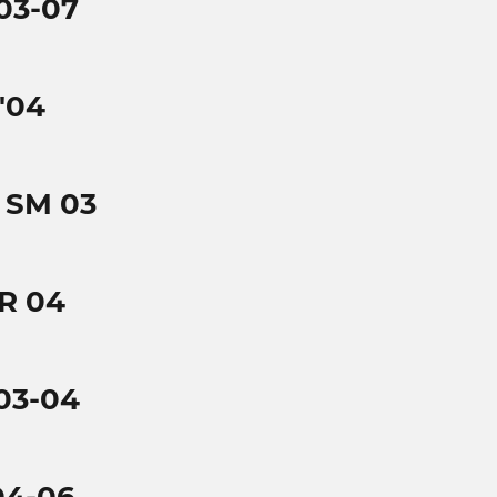
03-07
'04
 SM 03
R 04
03-04