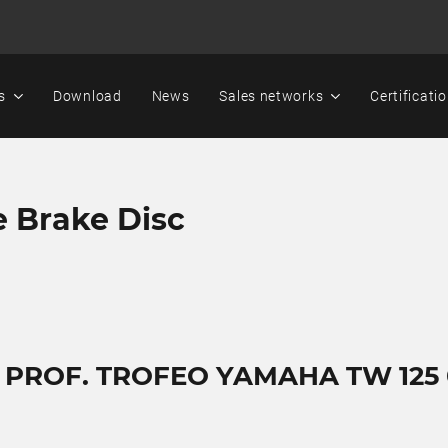
s
Download
News
Sales networks
Certificati
e Brake Disc
T PROF. TROFEO YAMAHA TW 125 