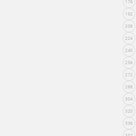
176
192
208
224
240
256
272
288
304
320
336
352