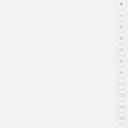
16
32
48
64
80
96
112
128
144
160