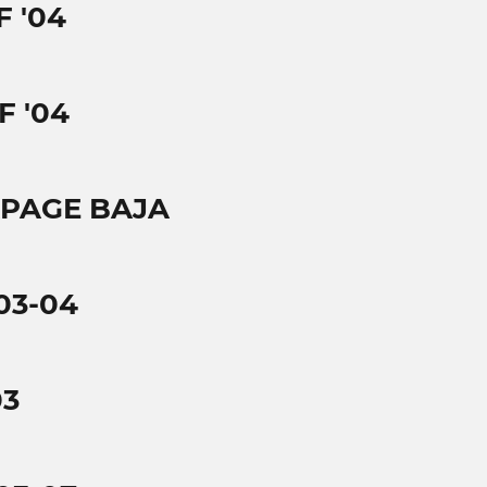
 '04
F '04
APAGE BAJA
03-04
03