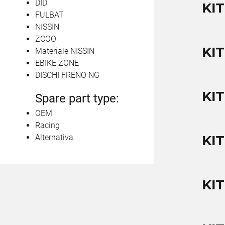
DID
KI
FULBAT
NISSIN
ZCOO
KI
Materiale NISSIN
EBIKE ZONE
DISCHI FRENO NG
KI
Spare part type:
OEM
Racing
Alternativa
KI
KIT