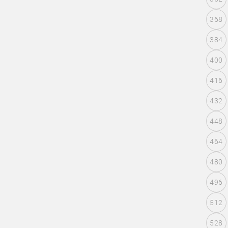
368
384
400
416
432
448
464
480
496
512
528