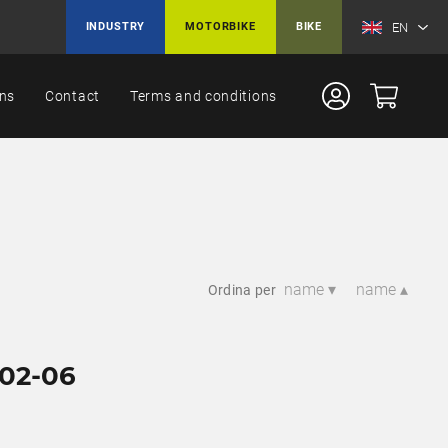
EN
INDUSTRY
MOTORBIKE
BIKE
ons
Contact
Terms and conditions
name ▾
name ▴
Ordina per
02-06