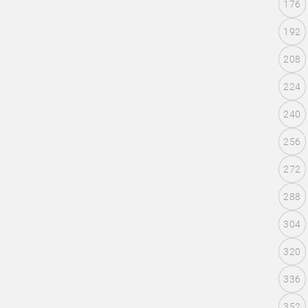
176
192
208
224
240
256
272
288
304
320
336
352