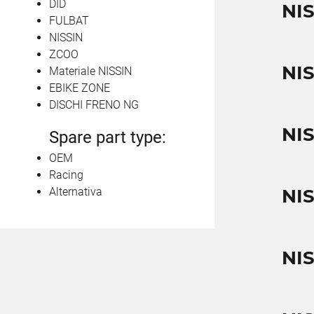
DID
NI
FULBAT
NISSIN
ZCOO
NI
Materiale NISSIN
EBIKE ZONE
DISCHI FRENO NG
NI
Spare part type:
OEM
Racing
Alternativa
NI
NI