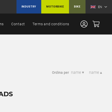
EN
INDUSTRY
MOTORBIKE
BIKE
ons
Contact
Terms and conditions
name ▾
name ▴
Ordina per
PADS