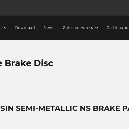
s
Download
News
Sales networks
Certificati
e Brake Disc
SSIN SEMI-METALLIC NS BRAKE 