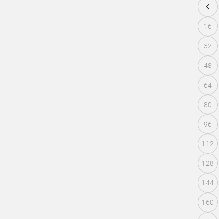
16
32
48
64
80
96
112
128
144
160