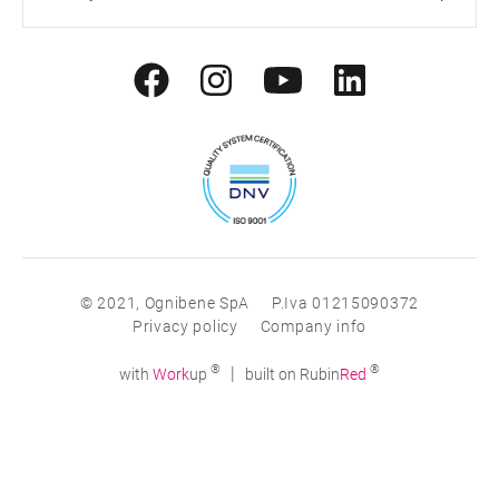
© 2021, Ognibene SpA
P.Iva 01215090372
Privacy policy
Company info
®
®
|
with
Work
up
built on Rubin
Red